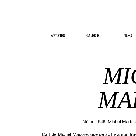
ARTISTES
ARTISTES
GALERIE
GALERIE
FILMS
FILMS
MI
MA
Né en 1949, Michel Madore v
L’art de Michel Madore, que ce soit via son trava