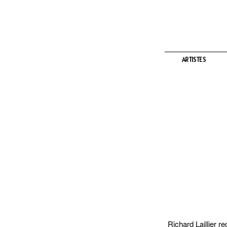
ARTISTES
ARTISTES
Richard Laillier r