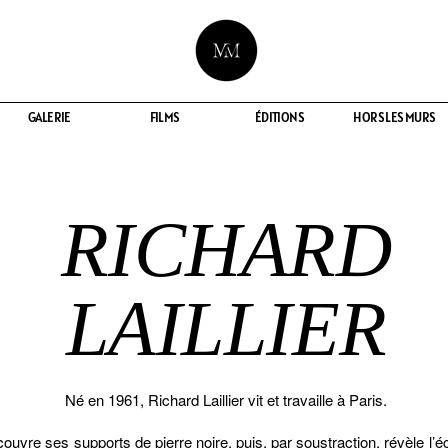
GALERIE
GALERIE
FILMS
FILMS
ÉDITIONS
ÉDITIONS
HORS LES MURS
HORS LES MURS
RICHARD
LAILLIER
Né en 1961, Richard Laillier vit et travaille à Paris.
ecouvre ses supports de pierre noire, puis, par soustraction, révèle l’éc